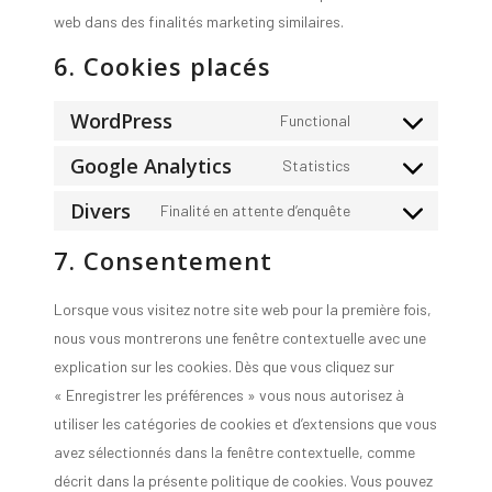
web dans des finalités marketing similaires.
6. Cookies placés
WordPress
Functional
Consent
Google Analytics
to
Statistics
Consent
service
Divers
to
Finalité en attente d’enquête
wordpress
Consent
service
7. Consentement
to
google-
service
analytics
Lorsque vous visitez notre site web pour la première fois,
divers
nous vous montrerons une fenêtre contextuelle avec une
explication sur les cookies. Dès que vous cliquez sur
« Enregistrer les préférences » vous nous autorisez à
utiliser les catégories de cookies et d’extensions que vous
avez sélectionnés dans la fenêtre contextuelle, comme
décrit dans la présente politique de cookies. Vous pouvez