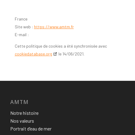
France
Site web :
https://www.amtm.fr
E-mail :
Cette politique de cookies a été synchronisée avec
cookiedatabase.org
le 14/06/2021.
AMTM
Notre histoire
Nos valeurs
Portrait d’eau de mer