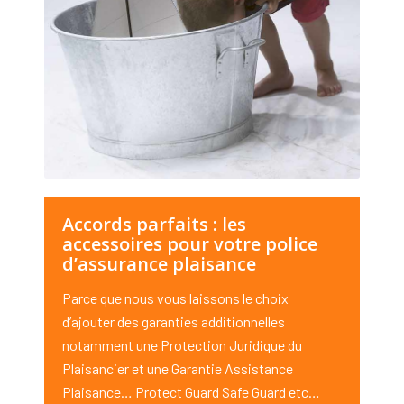
Accords parfaits : les
accessoires pour votre police
d’assurance plaisance
Parce que nous vous laissons le choix
d’ajouter des garanties additionnelles
notamment une Protection Juridique du
Plaisancier et une Garantie Assistance
Plaisance… Protect Guard Safe Guard etc…